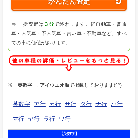
かんたん査定
⇒ 一括査定は
３分
で終わります。軽自動車・普通
車・人気車・不人気車・古い車・不動車など、すべ
ての車に価値があります。
※
英数字 → アイウエオ順
で掲載しております(^^)
英数字
ア行
カ行
サ行
タ行
ナ行
ハ行
マ行
ヤ行
ラ行
ワ行
【英数字】