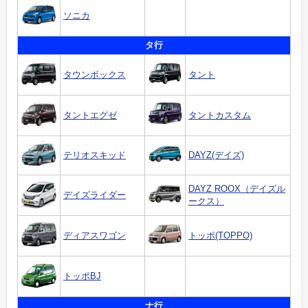
ソニカ
タ行
タウンボックス
タント
タントエグゼ
タントカスタム
テリオスキッド
DAYZ(デイズ)
DAYZ ROOX（デイズル
デイズライダー
ークス）
ディアスワゴン
トッポ(TOPPO)
トッポBJ
ナ行