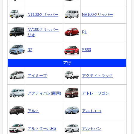
NT100クリッパー
NV100クリッパー
NV100クリッパー
R1
リオ
R2
S660
ア行
アイミーブ
アクティトラック
アクティバン(商用)
アトレーワゴン
アルト
アルトエコ
アルトターボRS
アルトバン