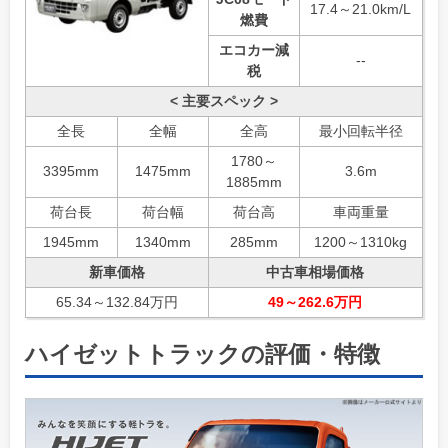
17.4～21.0km/L
燃費
エコカー減
--
税
< 主要スペック >
全長
全幅
全高
最小回転半径
1780～
3395mm
1475mm
3.6m
1885mm
荷台長
荷台幅
荷台高
車両重量
1945mm
1340mm
285mm
1200～1310kg
新車価格
中古車相場価格
65.34～132.84万円
49～262.6万円
ハイゼットトラックの評価・特徴