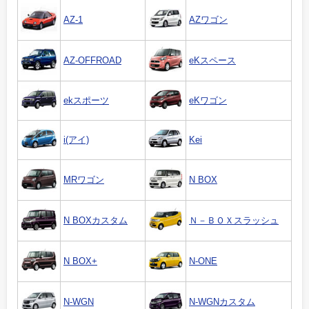
AZ-1
AZワゴン
AZ-OFFROAD
eKスペース
ekスポーツ
eKワゴン
i(アイ)
Kei
MRワゴン
N BOX
N BOXカスタム
Ｎ－ＢＯＸスラッシュ
N BOX+
N-ONE
N-WGN
N-WGNカスタム