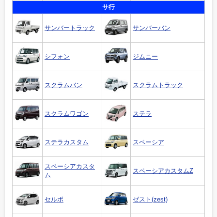
サ行
サンバートラック
サンバーバン
シフォン
ジムニー
スクラムバン
スクラムトラック
スクラムワゴン
ステラ
ステラカスタム
スペーシア
スペーシアカスタ
スペーシアカスタムZ
ム
セルボ
ゼスト(zest)