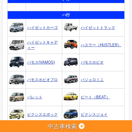
ハ行
ハイゼットカーゴ
ハイゼットトラック
ハイゼットキャデ
ハスラー（HUSTLER）
ィー
バモス(VAMOS)
バモスホビオ
バモスホビオプロ
パジェロミニ
パレット
ビート（BEAT）
ピクシスエポック
ピクシスジョイ
中古車検索