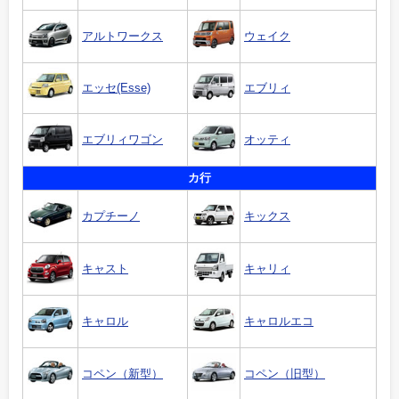
アルトワークス
ウェイク
エッセ(Esse)
エブリィ
エブリィワゴン
オッティ
カ行
カプチーノ
キックス
キャスト
キャリィ
キャロル
キャロルエコ
コペン（新型）
コペン（旧型）