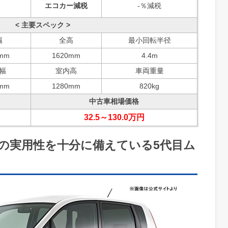
エコカー減税
-％減税
< 主要スペック >
幅
全高
最小回転半径
mm
1620mm
4.4m
幅
室内高
車両重量
mm
1280mm
820kg
中古車相場価格
32.5～130.0万円
の実用性を十分に備えている5代目ム