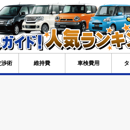
交渉術
維持費
車検費用
タ