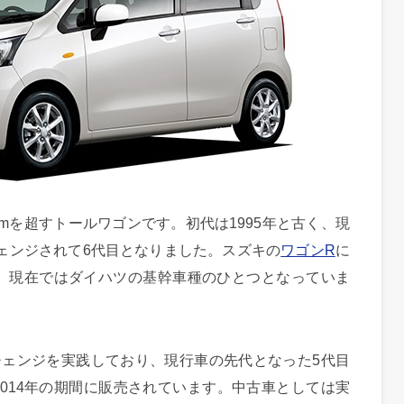
6mを超すトールワゴンです。初代は1995年と古く、現
チェンジされて6代目となりました。スズキの
ワゴンR
に
、現在ではダイハツの基幹車種のひとつとなっていま
チェンジを実践しており、現行車の先代となった5代目
010～2014年の期間に販売されています。中古車としては実