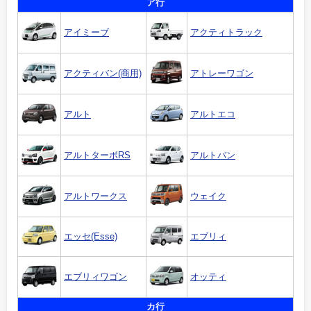
ア行
アイミーブ
アクティトラック
アクティバン(商用)
アトレーワゴン
アルト
アルトエコ
アルトターボRS
アルトバン
アルトワークス
ウェイク
エッセ(Esse)
エブリィ
エブリィワゴン
オッティ
カ行