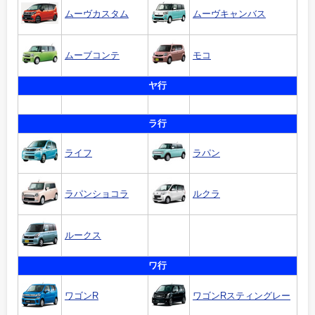
ムーヴカスタム
ムーヴキャンバス
ムーブコンテ
モコ
ヤ行
ラ行
ライフ
ラパン
ラパンショコラ
ルクラ
ルークス
ワ行
ワゴンR
ワゴンRスティングレー