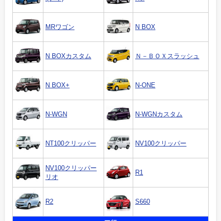
MRワゴン
N BOX
N BOXカスタム
Ｎ－ＢＯＸスラッシュ
N BOX+
N-ONE
N-WGN
N-WGNカスタム
NT100クリッパー
NV100クリッパー
NV100クリッパー
R1
リオ
R2
S660