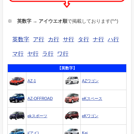
※
英数字 → アイウエオ順
で掲載しております(^^)
英数字
ア行
カ行
サ行
タ行
ナ行
ハ行
マ行
ヤ行
ラ行
ワ行
【英数字】
AZ-1
AZワゴン
AZ-OFFROAD
eKスペース
ekスポーツ
eKワゴン
i(アイ)
Kei