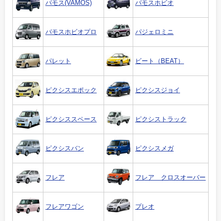
バモス(VAMOS)
バモスホビオ
バモスホビオプロ
パジェロミニ
パレット
ビート（BEAT）
ピクシスエポック
ピクシスジョイ
ピクシススペース
ピクシストラック
ピクシスバン
ピクシスメガ
フレア
フレア クロスオーバー
フレアワゴン
プレオ