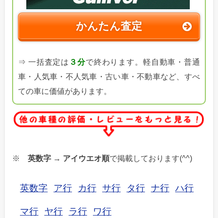
かんたん査定
⇒ 一括査定は
３分
で終わります。軽自動車・普通
車・人気車・不人気車・古い車・不動車など、すべ
ての車に価値があります。
※
英数字 → アイウエオ順
で掲載しております(^^)
英数字
ア行
カ行
サ行
タ行
ナ行
ハ行
マ行
ヤ行
ラ行
ワ行