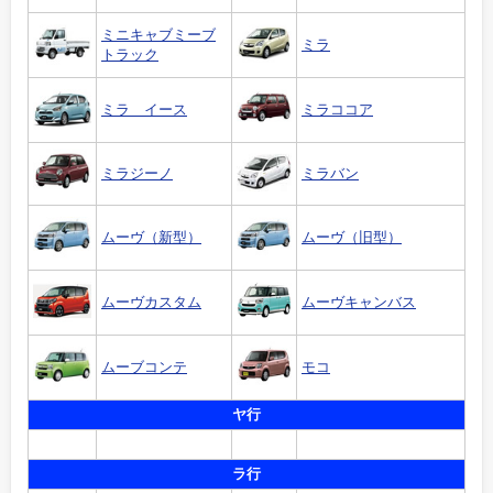
ミニキャブミーブ
ミラ
トラック
ミラ イース
ミラココア
ミラジーノ
ミラバン
ムーヴ（新型）
ムーヴ（旧型）
ムーヴカスタム
ムーヴキャンバス
ムーブコンテ
モコ
ヤ行
ラ行