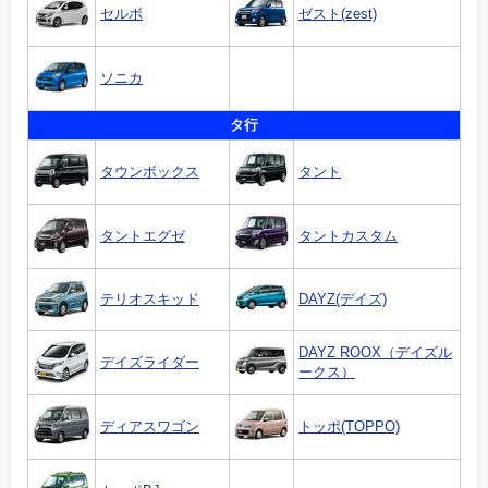
セルボ
ゼスト(zest)
ソニカ
タ行
タウンボックス
タント
タントエグゼ
タントカスタム
テリオスキッド
DAYZ(デイズ)
DAYZ ROOX（デイズル
デイズライダー
ークス）
ディアスワゴン
トッポ(TOPPO)