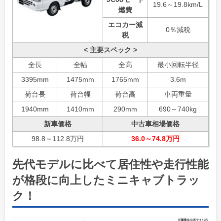
19.6～19.8km/L
燃費
エコカー減
0％減税
税
< 主要スペック >
全長
全幅
全高
最小回転半径
3395mm
1475mm
1765mm
3.6m
荷台長
荷台幅
荷台高
車両重量
1940mm
1410mm
290mm
690～740kg
新車価格
中古車相場価格
98.8～112.8万円
36.0～74.8万円
先代モデルに比べて居住性や走行性能
が格段に向上したミニキャブトラッ
ク！