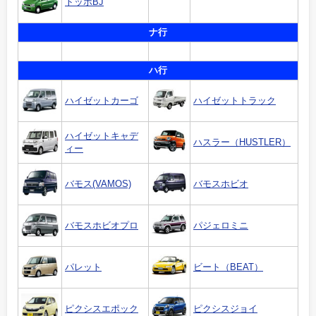
トッポBJ
ナ行
ハ行
ハイゼットカーゴ
ハイゼットトラック
ハイゼットキャデ
ハスラー（HUSTLER）
ィー
バモス(VAMOS)
バモスホビオ
バモスホビオプロ
パジェロミニ
パレット
ビート（BEAT）
ピクシスエポック
ピクシスジョイ