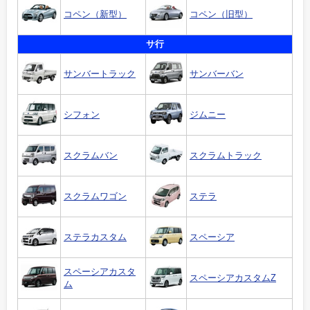
コペン（新型）
コペン（旧型）
サ行
サンバートラック
サンバーバン
シフォン
ジムニー
スクラムバン
スクラムトラック
スクラムワゴン
ステラ
ステラカスタム
スペーシア
スペーシアカスタ
スペーシアカスタムZ
ム