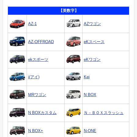
【英数字】
AZ-1
AZワゴン
AZ-OFFROAD
eKスペース
ekスポーツ
eKワゴン
i(アイ)
Kei
MRワゴン
N BOX
N BOXカスタム
Ｎ－ＢＯＸスラッシュ
N BOX+
N-ONE