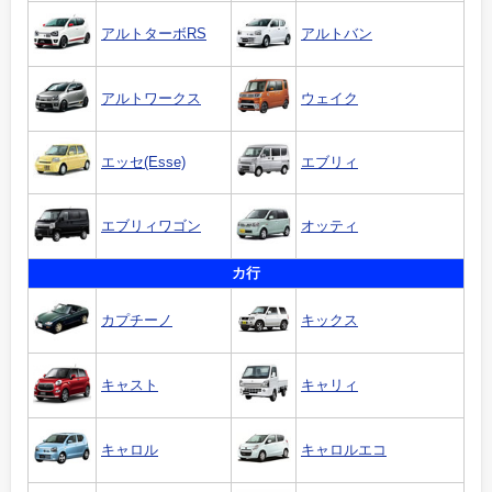
アルトターボRS
アルトバン
アルトワークス
ウェイク
エッセ(Esse)
エブリィ
エブリィワゴン
オッティ
カ行
カプチーノ
キックス
キャスト
キャリィ
キャロル
キャロルエコ